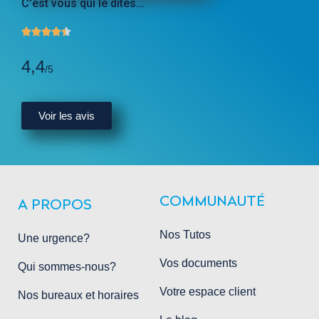
C'est vous qui le dites...





4,4
/5
Voir les avis
COMMUNAUTÉ
A PROPOS
Nos Tutos
Une urgence?
Vos documents
Qui sommes-nous?
Votre espace client
Nos bureaux et horaires